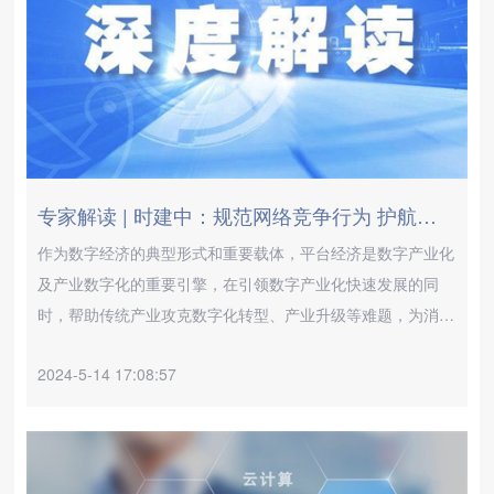
专家解读 | 时建中：规范网络竞争行为 护航数字经济持续健康发展——《网络反不正当竞争暂行规定》评介
作为数字经济的典型形式和重要载体，平台经济是数字产业化
及产业数字化的重要引擎，在引领数字产业化快速发展的同
时，帮助传统产业攻克数字化转型、产业升级等难题，为消费
者分享创新发展成果提供了更多选择，是我国经…
2024-5-14 17:08:57