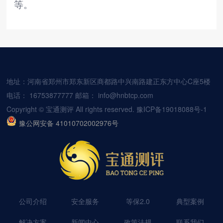
等。
地址：河南省郑州市郑东新区商都路中兴南路建正东方中心C座5楼
电话：
16753877777
邮箱：
info@hnbtcp.com
Copyright © 宝通测评 All rights reserved.
豫ICP备19018088号-1
豫公网安备 41010702002976号
公司介绍
安全服务
等保2.0
典型案例
解决方案
新闻中心
政策法规
联系我们