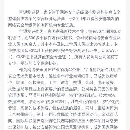
宝通测评是一家专注于网络安全等级保护测评和信息安全
整体解决方案的综合服务运营商，于
2011年取得公安部颁发的
网络安全等级保护测评机构专业资质。
宝通测评作为一家国家高新技术企业，拥有
30余项国家专
利证书，近500多个软件著作权证书。公司现有网络安全专业从
业人员 100余人，其中本科及以上学历人员占比95%以上，专
业技术团队90%以上获得网络安全等级测评师证书、CISAW证
书、CISP证书及其他安全专业证书，所有人员均与公司签订了
专业、规范的安全保密协议。
作为网络安全测评产业的领军企业，宝通测评始终以用户
安全需求为根本动力，通过多年行业精耕细作，已成为政府单
位、能源、公检法司、卫生、教育、交通、金融、电子政务、
大数据局等行业上百家客户的首选品牌。公司具备完善的质量
管理体系，严谨的程序测评流程，恪守
“流程规范、技术精湛、
数据准确、结论公正”的质量方针，以专业化的团队、数字化的
管理、高超的技术为客户提供优质的服务。同时，宝通测评为
上合郑州峰会、第十一届少数民族传统体育运动会、金鸡百花
奖、国际乒联世界巡回赛总决赛等国家级重大安保项目网络安
全保驾护航，被公安部评为全国优秀测评机构，成为国家网络