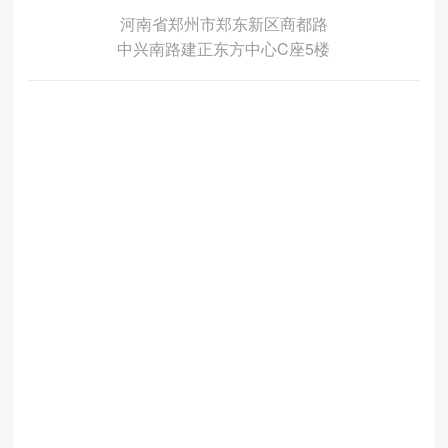
河南省郑州市郑东新区商都路
中兴南路建正东方中心C座5楼