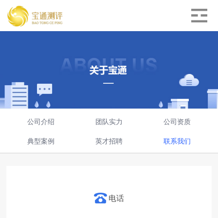
公司介绍
团队实力
公司资质
典型案例
英才招聘
联系我们
电话