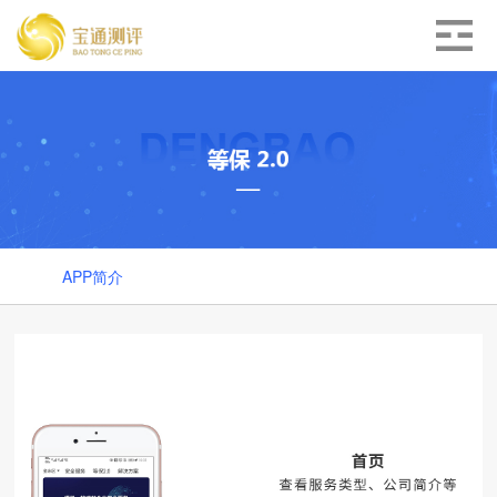
APP简介