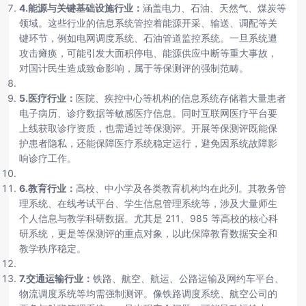
4.能源与关键基础设施行业：
涵盖电力、石油、天然气、煤炭等
领域。这些行业的信息系统管控着能源开采、输送、调配等关
键环节，例如电网调度系统、石油管道监控系统。一旦系统遭
攻击瘫痪，可能引发大面积停电、能源供应中断等重大事故，
对国计民生造成致命影响，属于等保测评的强制范畴。
5.医疗行业：
医院、疾控中心等机构的信息系统存储着大量患者
电子病历、诊疗数据等敏感医疗信息。同时互联网医疗平台要
上线获取诊疗资质，也需通过等保测评。开展等保测评既能保
护患者隐私，还能保障医疗系统稳定运行，避免因系统故障影
响诊疗工作。
6.教育行业：
高校、中小学及各类教育机构均在此列。其教务管
理系统、在线考试平台、学生信息管理系统等，涉及大量师生
个人信息与教学科研数据。尤其是 211、985 等高校的核心科
研系统，更是等保测评的重点对象，以此保障教育数据安全和
教学秩序稳定。
7.交通运输行业：
铁路、航空、航运、公路运输及网约车平台、
物流调度系统等均需强制测评。像铁路调度系统、航空公司的